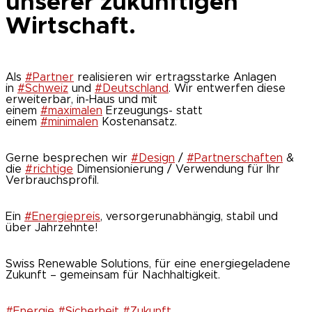
unserer zukünftigen
Wirtschaft.
Als
#Partner
realisieren wir ertragsstarke Anlagen
in
#Schweiz
und
#Deutschland
. Wir entwerfen diese
erweiterbar, in-Haus und mit
einem
#maximalen
Erzeugungs- statt
einem
#minimalen
Kostenansatz.
Gerne besprechen wir
#Design
/
#Partnerschaften
&
die
#richtige
Dimensionierung / Verwendung für Ihr
Verbrauchsprofil.
Ein
#Energiepreis
, versorgerunabhängig, stabil und
über Jahrzehnte!
Swiss Renewable Solutions, für eine energiegeladene
Zukunft – gemeinsam für Nachhaltigkeit.
#Energie
#Sicherheit
#Zukunft