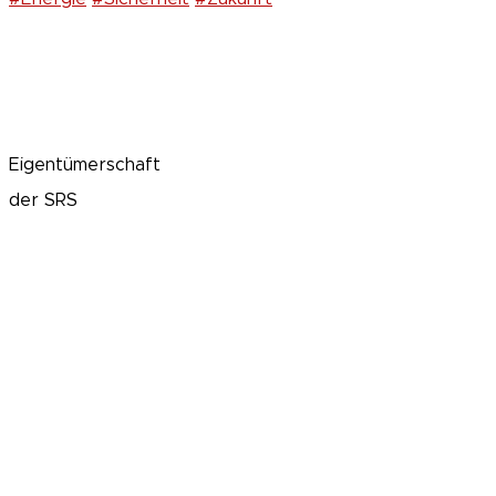
Eigentümerschaft
der SRS
OE | EN
Agosti Green Energy Holding
Kontakt Deutschland
SRS Deutschland GmbH
An der Alster 6 | 20099 Hamburg | Deutschland
backoffice@swiss-renewable-solutions.com
+49 401 802 45 42
Kontakt Schweiz (Hauptsitz)