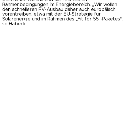
Rahmenbedingungen im Energiebereich. „Wir wollen
den schnelleren PV-Ausbau daher auch europäisch
vorantreiben, etwa mit der EU-Strategie für
Solarenergie und im Rahmen des „Fit for 55“-Paketes“,
so Habeck.
Die Umsetzung der Strategie beginnt laut Habeck
unmittelbar nach ihrer Veröffentlichung. Ein Teil der
Maßnahmen soll im Rahmen des sogenannten
Solarpaket I noch vor der Sommerpause ins Kabinett.
Weitere Maßnahmen, die zum Teil noch größerer
Vorarbeiten bedürfen, sollen in einem zweiten
Solarpaket folgen. Auch während der gesetzlichen
Arbeiten bleibt das BMWK für Anregungen offen. So
bleibt die eigens eingerichtete E-Mailadresse pv-
strategie@bmwk.bund.de auch weiterhin aktiv.
Eigentümerschaft