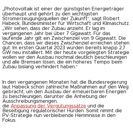
„Photovoltaik ist einer der günstigsten Energieträger
überhaupt und gehört zu den wichtigsten
Stromerzeugungsquellen der Zukunft“, sagt Robert
Habeck, Bundesminister für Wirtschaft und Klimaschutz.
„Wir sehen, dass der Zubau anzieht. Er lag im
vergangenen Jahr bei über 7 Gigawatt. Für das
laufende Jahr gilt ein Zwischenziel von 9 Gigawatt. Die
Chancen, dass wir dieses Zwischenziel erreichen stehen
gut: Im ersten Quartal 2023 wurden bereits knapp 2,7
GW neu installiert. Mit der heute vorgelegten Strategie
wollen wir den Ausbau nochmal deutlich beschleunigen
und alle Bremsen lösen, die ein höheres Tempo beim
Zubau bislang verhindert haben.“
In den vergangenen Monaten hat die Bundesregierung
laut Habeck schon zahlreiche Maßnahmen auf den Weg
gebracht, um den Ausbau der erneuerbaren Energien
zu beschleunigen, darunter die Anhebung der
Ausschreibungsmengen,
die
Anpassung der Vergütungssätze
und die
Beseitigung regulatorischer Hürden. Somit nimmt die
PV-Strategie nun verbleibende Hemmnisse in den
Fokus.