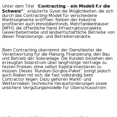
Unter dem Titel “𝗖𝗼𝗻𝘁𝗿𝗮𝗰𝘁𝗶𝗻𝗴 – 𝗲𝗶𝗻 𝗠𝗼𝗱𝗲𝗹𝗹 𝗳ü𝗿 𝗱𝗶𝗲
𝗦𝗰𝗵𝘄𝗲𝗶𝘇?”
erläuterte Gysel die Möglichkeiten, die sich
durch das Contracting-Modell für verschiedene
Marktsegmente eröffnen. Neben der Industrie
profitieren auch Immobilienfonds, Mehrfamilienhäuser
(MFH), die öffentliche Hand, Infrastrukturprojekte,
Gewerbebetriebe und landwirtschaftliche Betriebe von
dieser Finanzierungs- und Betreibervariante.
Beim Contracting übernimmt der Dienstleister die
Verantwortung für die Planung, Finanzierung, den Bau
und Betrieb der Solaranlage. Die Kunden beziehen den
erzeugten Solarstrom über langfristige Verträge zu
festen Preisen, ohne selbst Kapital investieren zu
müssen. Dieses “Rundum-Sorglos-Paket” bringt jedoch
auch Risiken mit sich, die fast vollständig beim
Contractor liegen. Dazu gehören Markt- und
Wetterrisiken, technische Herausforderungen sowie
unsichere Vergütungsmodelle für Überschussstrom.